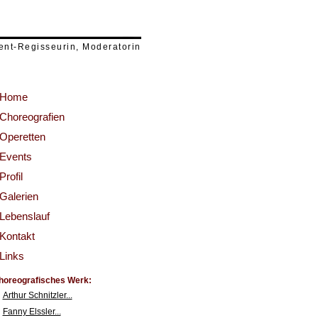
Susanne Kirnbauer-Bundy
vent-Regisseurin, Moderatorin
Home
Choreografien
Operetten
Events
Profil
Galerien
Lebenslauf
Kontakt
Links
horeografisches Werk:
Arthur Schnitzler...
Fanny Elssler...