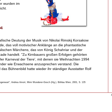
er wurden im
cht.
94
fische Deutung der Musik von Nikolai Rimskij Korsakow
nde, das voll motivischer Anklänge an die phantastische
ntalischen Märchens, das von König Schahriar und der
ade handelt. "Zu Kirnbauers großen Erfolgen gehörten
er Karneval der Tiere', mit denen sie Weihnachten 1994
inder wie Erwachsene anzusprechen verstand. Die
das Bühnenbild hatte wieder ihr ständiger Ausstatter Rolf
Gegenwart", Andrea Amort, Mimi Wunderer-Gosch (Hg.), Böhlau Wien, 2001, S. 135