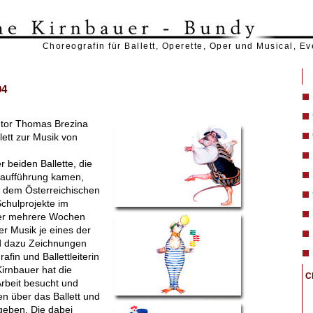
Choreografin für Ballett, Operette, Oper und Musical, E
94
utor Thomas Brezina
lett zur Musik von
beiden Ballette, die
aufführung kamen,
 dem Österreichischen
Schulprojekte im
ber mehrere Wochen
er Musik je eines der
nd dazu Zeichnungen
afin und Ballettleiterin
irnbauer hat die
C
rbeit besucht und
en über das Ballett und
geben. Die dabei