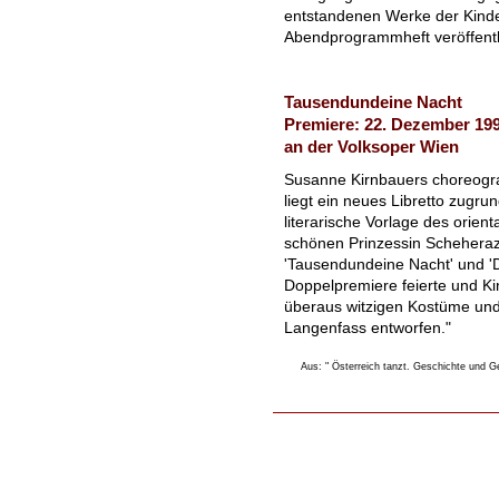
entstandenen Werke der Kind
Abendprogrammheft veröffentli
Tausendundeine Nacht
Premiere: 22. Dezember 19
an der Volksoper Wien
Susanne Kirnbauers choreogra
liegt ein neues Libretto zugru
literarische Vorlage des orie
schönen Prinzessin Scheheraz
'Tausendundeine Nacht' und 'D
Doppelpremiere feierte und K
überaus witzigen Kostüme und 
Langenfass entworfen."
Aus: " Österreich tanzt. Geschichte und 